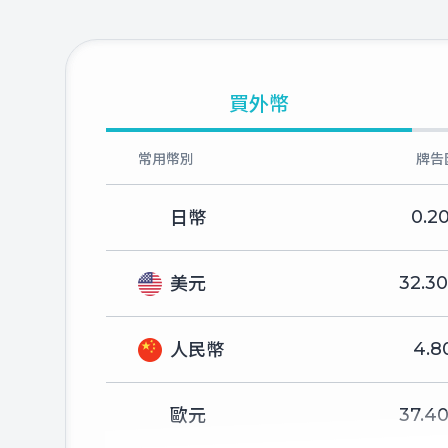
買外幣
常用幣別
牌告
0.2
日幣
32.3
美元
4.8
人民幣
37.4
歐元