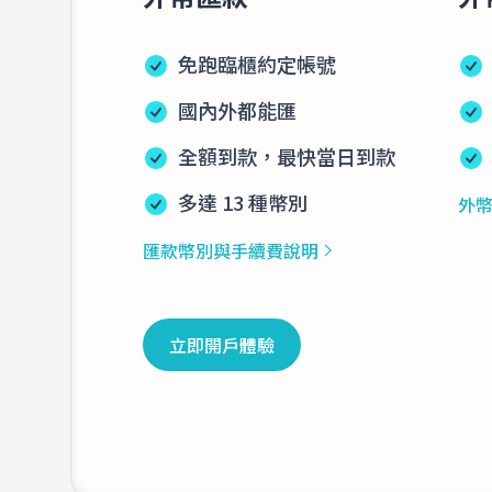
3.4
瑞典幣
免跑臨櫃約定帳號
國內外都能匯
19.0
紐西蘭幣
全額到款，最快當日到款
多達 13 種幣別
外
匯款幣別與手續費說明
立即開戶體驗