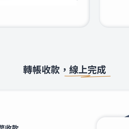
369
4.1269
410
43.5610
300
22.8000
轉帳收款，線上完成
560
23.1080
830
25.2310
410
39.9650
192
2.0032
幣收款