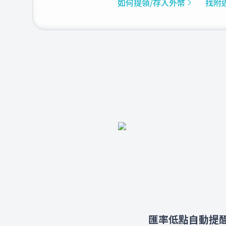
如何提領/存入外幣
找附近
匯率低點自動提