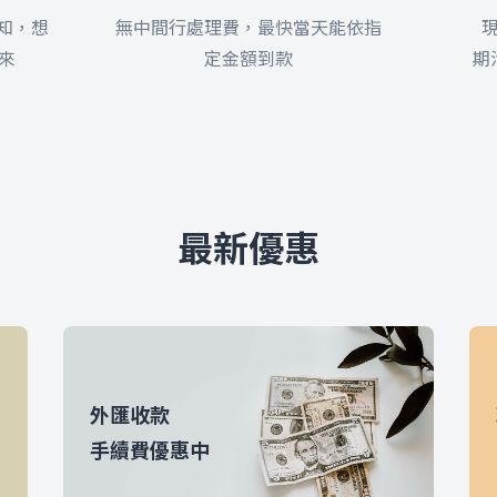
通知，想
無中間行處理費，最快當天能依指
來
定金額到款
期
最新優惠
外匯收款
手續費優惠中