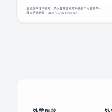
4.1
港幣
此頁匯率僅供參考，請以實際交易時系統顯示內容為準。
匯率更新時間：
2026/08/06 18:36:52
43.6
英鎊
22.8
澳幣
23.1
加拿大幣
25.2
新加坡幣
40.0
瑞士法郎
2.0
南非幣
外幣匯款
外