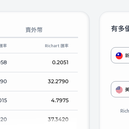
有多
賣外幣
匯率
Richart 匯率
058
0.2051
090
32.2790
015
4.7975
Ric
020
37.3420