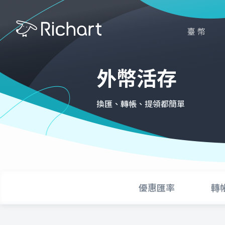
臺幣
外幣活存
換匯、轉帳、提領都簡單
優惠匯率
轉