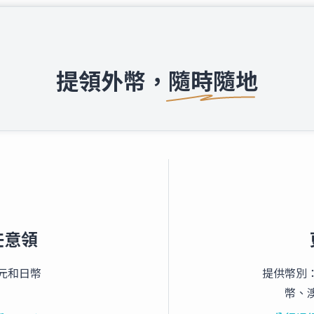
提領外幣，隨時隨地
時任意領
元和日幣
提供幣別
幣、