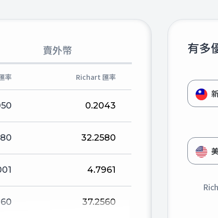
有多
賣外幣
匯率
Richart 匯率
050
0.2043
880
32.2580
001
4.7961
Ric
160
37.2560