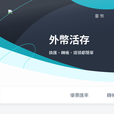
臺幣
外幣活存
換匯、轉帳、提領都簡單
優惠匯率
轉