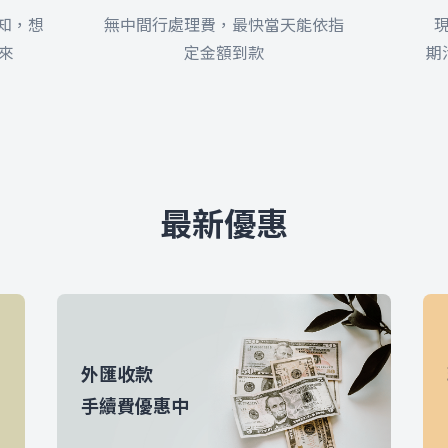
通知，想
無中間行處理費，最快當天能依指
來
定金額到款
期
最新優惠
外匯收款
手續費優惠中