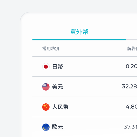
買外幣
常用幣別
牌告
0.2
日幣
32.2
美元
4.8
人民幣
37.3
歐元