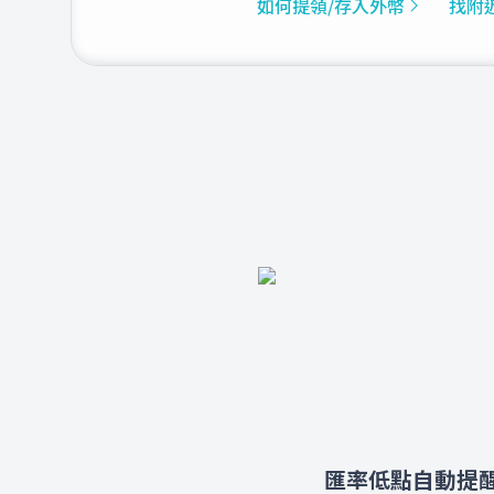
如何提領/存入外幣
找附近
匯率低點自動提