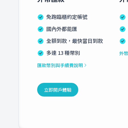
3.4
瑞典幣
免跑臨櫃約定帳號
國內外都能匯
19.0
紐西蘭幣
全額到款，最快當日到款
多達 13 種幣別
外
匯款幣別與手續費說明
立即開戶體驗