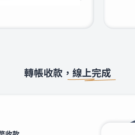
338
4.1238
870
43.5070
540
22.7240
轉帳收款，線上完成
110
23.0630
590
25.2070
430
39.7670
108
1.9948
幣收款