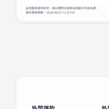
4.1
港幣
此頁匯率僅供參考，請以實際交易時系統顯示內容為準。
匯率更新時間：
2026/08/07 11:57:03
43.5
英鎊
22.7
澳幣
23.1
加拿大幣
25.2
新加坡幣
39.8
瑞士法郎
2.0
南非幣
外幣匯款
外