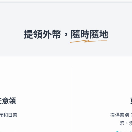
提領外幣，隨時隨地
時任意領
元和日幣
提供幣別
幣、